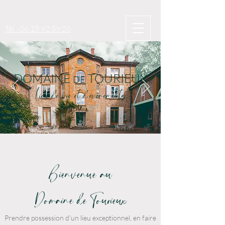
Tél : 06 18 92 59 26
DOMAINE
TOURIEUX
DE
Lieu de vie et d'événements
Bienvenue au
Domaine de Tourieux
Prendre possession d’un lieu exceptionnel, en faire