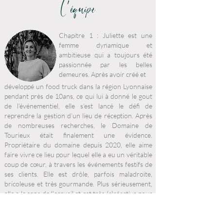
'
L équipe
Chapitre 1 : Juliette est une
femme dynamique et
ambitieuse qui a toujours été
passionnée par les belles
demeures. Après avoir créé et
développé un food truck dans la région Lyonnaise
pendant près de 10ans, ce qui lui à donné le gout
de l’événementiel, elle s’est lancé le défi de
reprendre la gestion d’un lieu de réception. Après
de nombreuses recherches, le Domaine de
Tourieux était finalement une évidence.
Propriétaire du domaine depuis 2020, elle aime
faire vivre ce lieu pour lequel elle a eu un véritable
coup de cœur, à travers les événements festifs de
ses clients. Elle est drôle, parfois maladroite,
bricoleuse et très gourmande. Plus sérieusement,
elle a le sens de l’accueil et est très (c)réactive pour
trouver des solutions à vos questions.