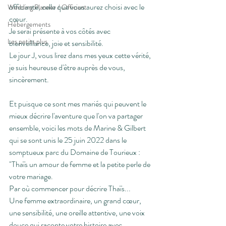
officiante, celle que vous aurez choisi avec le 
Wedding Planner / Officiant
cœur.
Hébergements
Je serai présente à vos côtés avec 
Les petits plus
bienveillance, joie et sensibilité.
Le jour J, vous lirez dans mes yeux cette vérité, 
je suis heureuse d'être auprès de vous, 
sincèrement.
Et puisque ce sont mes mariés qui peuvent le 
mieux décrire l'aventure que l'on va partager 
ensemble, voici les mots de Marine & Gilbert 
qui se sont unis le 25 juin 2022 dans le 
somptueux parc du Domaine de Tourieux :
"Thaïs un amour de femme et la petite perle de 
votre mariage.
Par où commencer pour décrire Thaïs...
Une femme extraordinaire, un grand cœur, 
une sensibilité, une oreille attentive, une voix 
douce qui raconte votre histoire avec 