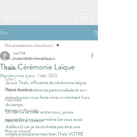
Tél : 06 18 92 59 26
Post
Nos prestataires chouchous !
lea7298
Nos prestataires chouchous !
3 nov. 2022
1 min de lecture
Thaïs Cérémonie Laïque
A table !
Dernière mise à jour :
1 déc. 2022
Tchin !
Je suis Thaïs, officiante de cérémonie laïque.
Photos & vidéos
J'écris votre cérémonie personnalisée et sur-
mesure pour vous faire vivre un moment hors 
Fleuristes
du temps.
Animation Musicale
Un lien va se créer entre nous, je vais 
apprendre à vous connaître (et vous aussi 
Décoration et Location
d'ailleurs) car je ne souhaite pas être une 
Mise en beauté
simple prestataire mais bien Thaïs VOTRE 