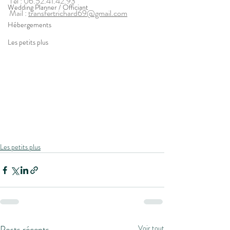
Tel : 06.52.41.42.93 
Wedding Planner / Officiant
Mail : 
transfertrichard69@gmail.com
Hébergements
Les petits plus
Les petits plus
Posts récents
Voir tout