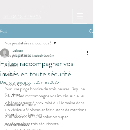
Tél : 06 18 92 59 26
Post
Nos prestataires chouchous !
Juliette
Nos prestataires chouchous !
30 juil. 2020
1 min de lecture
Faites raccompagner vos
A table !
invités en toute sécurité !
Tchin !
Dernière mise à jour :
25 mars 2025
Photos & vidéos
Sur une plage horaire de trois heures, l'équipe 
Fleuristes
de Wilfried raccompagne vos invités sur le lieu 
d'hébergement à proximité du Domaine dans 
Animation Musicale
un véhicule 9 places et fait autant de rotations 
Décoration et Location
que nécessaire ! Une solution supe
r 
confortable et très sécurisante !
Mise en beauté